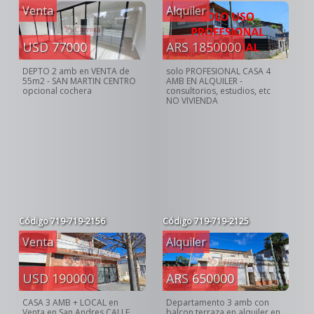
Venta
Alquiler
USD 77000
ARS 1850000
DEPTO 2 amb en VENTA de
solo PROFESIONAL CASA 4
55m2 - SAN MARTIN CENTRO
AMB EN ALQUILER -
opcional cochera
consultorios, estudios, etc
NO VIVIENDA
Código
719-719-2156
Código
719-719-2125
Venta
Alquiler
USD 190000
ARS 650000
CASA 3 AMB + LOCAL en
Departamento 3 amb con
Venta en San Andres CALLE
balcon terraza en alquiler en