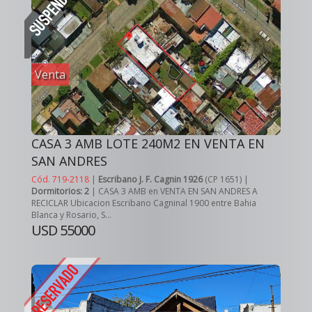
Venta
CASA 3 AMB LOTE 240M2 EN VENTA EN
SAN ANDRES
Cód. 719-2118
|
Escribano J. F. Cagnin 1926
(CP 1651) |
Dormitorios: 2
| CASA 3 AMB en VENTA EN SAN ANDRES A
RECICLAR Ubicacion Escribano Cagninal 1900 entre Bahia
Blanca y Rosario, S...
USD 55000