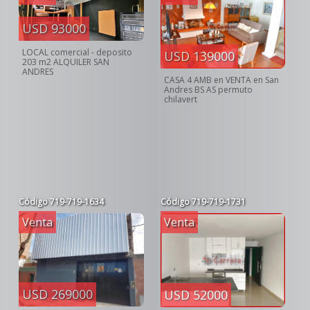
USD 93000
LOCAL comercial - deposito
USD 139000
203 m2 ALQUILER SAN
ANDRES
CASA 4 AMB en VENTA en San
Andres BS AS permuto
chilavert
Código
719-719-1634
Código
719-719-1731
Venta
Venta
USD 269000
USD 52000