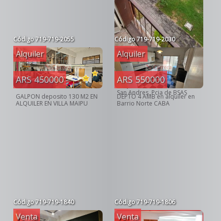
Código
719-719-2055
Código
719-719-2030
Alquiler
Alquiler
ARS 280000
ARS 550000
ARS 450000
ALQUILER DEPTO 3amb en
San Andres, Pcia de BSAS
DEPTO 4 AMB en alquiler en
GALPON deposito 130 M2 EN
Barrio Norte CABA
ALQUILER EN VILLA MAIPU
Código
719-719-1840
Código
719-719-1806
Venta
Venta