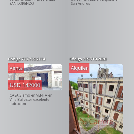
SAN LORENZO
San Andres
Código
719-719-2114
Código
719-719-2020
Venta
Alquiler
USD 142000
CASA 3 amb en VENTA en
Villa Ballester excelente
ubicacion