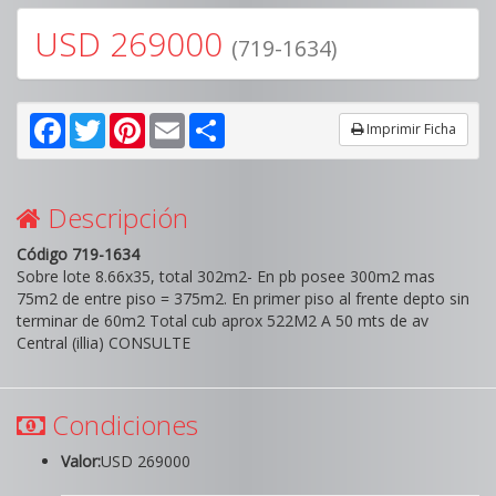
USD 269000
(719-1634)
Facebook
Twitter
Pinterest
Email
Share
Imprimir Ficha
Descripción
Código 719-1634
Sobre lote 8.66x35, total 302m2- En pb posee 300m2 mas
75m2 de entre piso = 375m2. En primer piso al frente depto sin
terminar de 60m2 Total cub aprox 522M2 A 50 mts de av
Central (illia) CONSULTE
Condiciones
Valor:
USD 269000