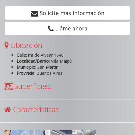
Solicite más información
Lláme ahora
Ubicación:
Calle:
mt de Alvear 1648
Localidad/Barrio:
Villa Maipú
Municipio:
San Martín
Provincia:
Buenos Aires
Superficies:
Características