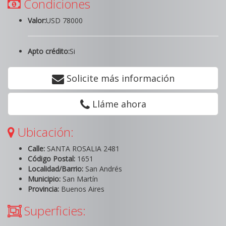
Condiciones
Valor:
USD 78000
Apto crédito:
Si
Solicite más información
Lláme ahora
Ubicación:
Calle:
SANTA ROSALIA 2481
Código Postal:
1651
Localidad/Barrio:
San Andrés
Municipio:
San Martín
Provincia:
Buenos Aires
Superficies: