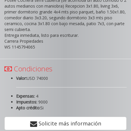
Posee Cochera semi cubierta (se acomoda un auto comodo o 2
autos medianos con maniobra) Recepcion 3x1.80, living 3x6,
primer dormitorio grande 4x4 mts piso parquet, baño 1.50x1.80,
comedor diario 3x3.20, segundo dormitorio 3x3 mts piso
ceramico, cocina 3x1.80 con bajo mesada, patio 7x3, con parte
semi cubierta.
Entrega inmediata, listo para escriturar.
Carrera Propiedades
WS 1145794065
Condiciones
Valor:
USD 74000
Expensas:
4
Impuestos:
9000
Apto crédito:
Si
Solicite más información