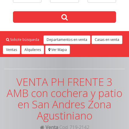
Solicite búsqueda
Departamentos en venta
Casas en venta
Ventas
Alquileres
Ver Mapa
VENTA PH FRENTE 3
AMB con cochera y patio
en San Andres Zona
Agustiniano
Venta
Cod. 719-2142