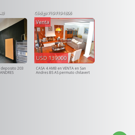
40
Código
719-719-1806
Venta
USD 139000
 deposito 203
CASA 4 AMB en VENTA en San
 ANDRES
Andres BS AS permuto chilavert