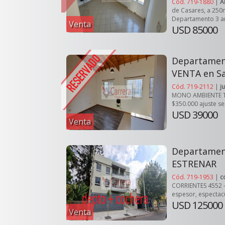
Cód. 719-1880
|
A
de Casares, a 250m
Departamento 3 am
Venta
USD 85000
Departame
VENTA en S
Cód. 719-2112
|
j
MONO AMBIENTE TI
$350.000 ajuste sem
USD 39000
Venta
Departamen
ESTRENAR
Cód. 719-1953
|
c
CORRIENTES 4552 -
espesor, espectacu
USD 125000
Venta