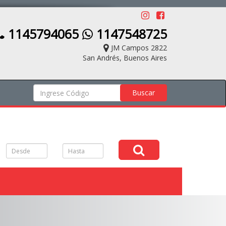
1145794065
1147548725
JM Campos 2822
San Andrés, Buenos Aires
Buscar