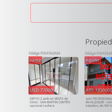
Propied
Código
719-719-2194
Código
719-719-21
Venta
Alquiler
USD 77000
ARS 185000
DEPTO 2 amb en VENTA de
solo PROFESIONA
55m2 - SAN MARTIN CENTRO
EN ALQUILER - cons
opcional cochera
estudios, etc NO 