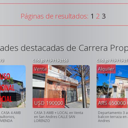
Páginas de resultados:
1
2
3
ades destacadas de Carrera Pro
73
Código
719-719-2156
Código
719-719-21
Venta
Alquiler
0
USD 190000
ARS 650000
L CASA 4 AMB
CASA 3 AMB + LOCAL en Venta
Departamento 3 
ultorios,
en San Andres CALLE SAN
balcon terraza en 
VIVIENDA
LORENZO
Andres