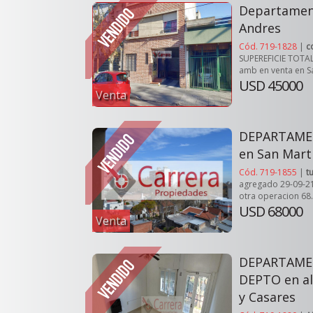
Departamen
Andres
Cód. 719-1828
|
c
SUPEREFICIE TOTA
amb en venta en Sa
USD 45000
Venta
DEPARTAME
en San Mart
Cód. 719-1855
|
t
agregado 29-09-21
otra operacion 6
USD 68000
Venta
DEPARTAME
DEPTO en al
y Casares