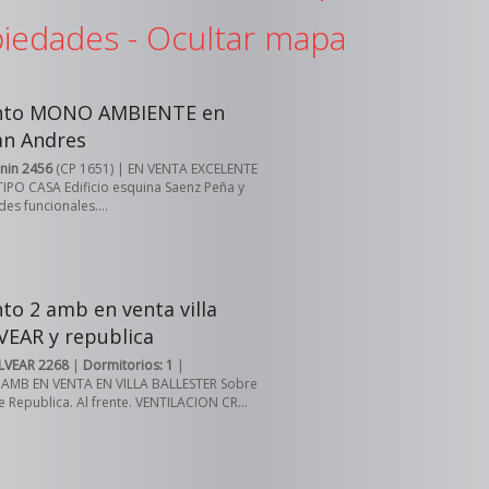
iedades -
Ocultar mapa
nto MONO AMBIENTE en
an Andres
unin 2456
(CP 1651) | EN VENTA EXCELENTE
O CASA Edificio esquina Saenz Peña y
des funcionales....
o 2 amb en venta villa
VEAR y republica
LVEAR 2268
|
Dormitorios: 1
|
MB EN VENTA EN VILLA BALLESTER Sobre
e Republica. Al frente. VENTILACION CR...