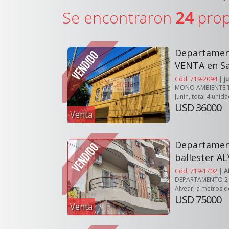
Se encontraron
24
prop
Departame
VENTA en S
Cód. 719-2094
|
j
MONO AMBIENTE TIP
Junin, total 4 unida
USD 36000
Venta
Departament
ballester AL
Cód. 719-1702
|
A
DEPARTAMENTO 2 A
Alvear, a metros d
USD 75000
Venta