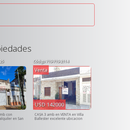
piedades
25
Código
719-719-2114
Venta
USD 142000
amb con
CASA 3 amb en VENTA en Villa
alquiler en San
Ballester excelente ubicacion