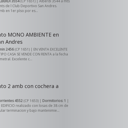
LBERDI 3554
(CP 1651) | Alberdi 3544 a mts
ts de l Club Deportivo San Andres.
b en 1er pìso por es...
nto MONO AMBIENTE en
an Andres
unin 2456
(CP 1651) | EN VENTA EXCELENTE
PO CASA SE VENDE CON RENTA a la fecha
etral. Excelente c...
to 2 amb con cochera a
orrientes 4552
(CP 1653) |
Dormitorios: 1
|
 EDIFICIO realizado con losas de 38 cm de
lar terminacion y bajo mantenimie...