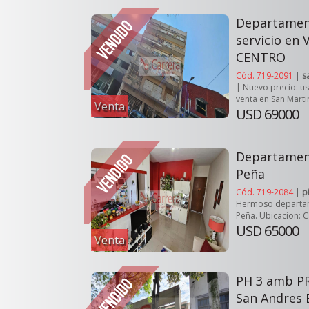
Departamen
servicio en
CENTRO
Cód. 719-2091
|
s
| Nuevo precio: u
venta en San Marti
Venta
USD 69000
Departamen
Peña
Cód. 719-2084
|
p
Hermoso departam
Peña. Ubicacion: Ca
USD 65000
Venta
PH 3 amb PR
San Andres 