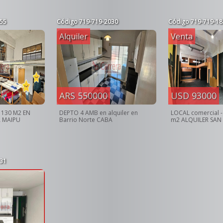
55
Código
719-719-2030
Código
719-719-18
Alquiler
Venta
ARS 550000
USD 93000
 130 M2 EN
DEPTO 4 AMB en alquiler en
LOCAL comercial -
A MAIPU
Barrio Norte CABA
m2 ALQUILER SAN
31