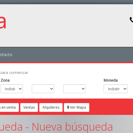
ntacto
os para comenzar
Zona
Moneda
 en venta
Ventas
Alquileres
Ver Mapa
ueda -
Nueva búsqueda