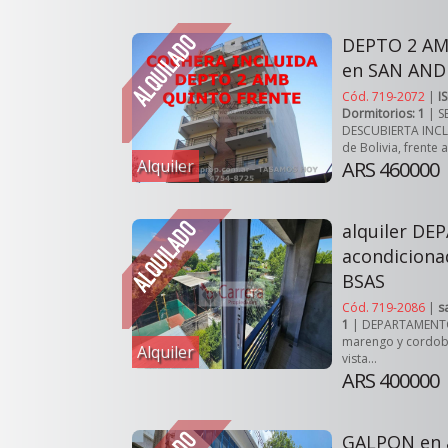
DEPTO 2 AMB
en SAN AND
Cód. 719-2072
|
I
Dormitorios: 1
| S
DESCUBIERTA INCLUI
de Bolivia, frente a.
Alquiler
ARS 460000
alquiler D
acondiciona
BSAS
Cód. 719-2086
|
s
1
| DEPARTAMENTO 
marengo y cordoba 
Alquiler
vista...
ARS 400000
GALPON en a