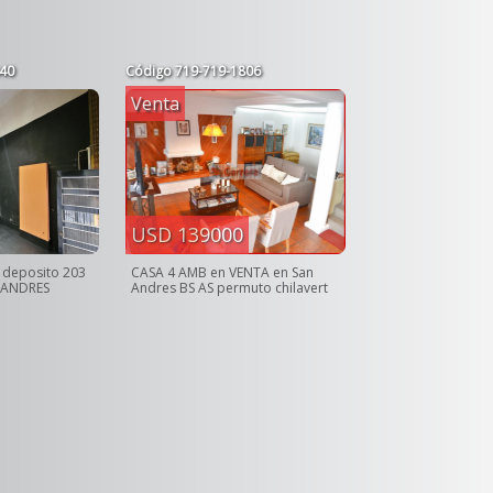
40
Código
719-719-1806
Venta
USD 139000
 deposito 203
CASA 4 AMB en VENTA en San
 ANDRES
Andres BS AS permuto chilavert