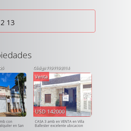
12
13
piedades
25
Código
719-719-2114
Venta
USD 142000
amb con
CASA 3 amb en VENTA en Villa
alquiler en San
Ballester excelente ubicacion