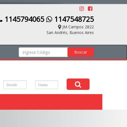
1145794065
1147548725
JM Campos 2822
San Andrés, Buenos Aires
Buscar