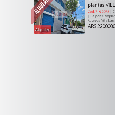
plantas VIL
Cód. 719-2078
|
C
| Galpon ejemplar,
Accesos: Villa Lync
ARS 220000
Alquiler