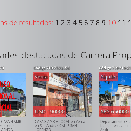
as de resultados:
1
2
3
4
5
6
7
8
9
10
11
ades destacadas de Carrera Pro
73
Código
719-719-2156
Código
719-719-21
Venta
Alquiler
0
USD 190000
ARS 650000
L CASA 4 AMB
CASA 3 AMB + LOCAL en Venta
Departamento 3 
ultorios,
en San Andres CALLE SAN
balcon terraza en 
VIVIENDA
LORENZO
Andres