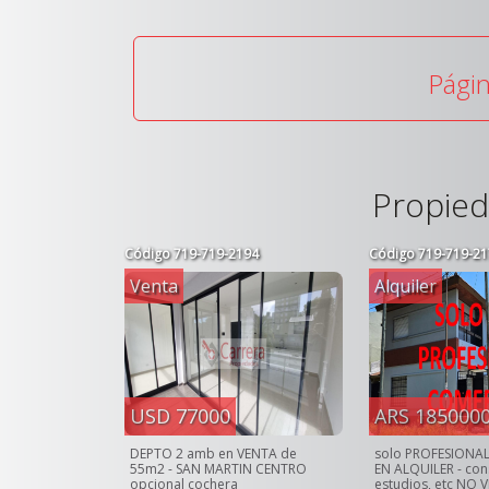
Págin
Propied
Código
719-719-2194
Código
719-719-21
Venta
Alquiler
USD 77000
ARS 185000
DEPTO 2 amb en VENTA de
solo PROFESIONA
55m2 - SAN MARTIN CENTRO
EN ALQUILER - cons
opcional cochera
estudios, etc NO 