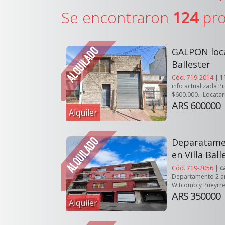
Se encontraron
124
pro
GALPON local
Ballester
Cód. 719-2014
|
1
info actualizada P
$600.000.- Locatari
ARS 600000
Alquiler
Deparatamen
en Villa Ball
Cód. 719-2056
|
c
Departamento 2 a
Witcomb y Pueyrre
ARS 350000
Alquiler