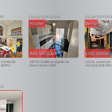
55
Código
719-719-2030
Código
719-719-18
Alquiler
Venta
ARS 550000
USD 93000
 130 M2 EN
DEPTO 4 AMB en alquiler en
LOCAL comercial -
A MAIPU
Barrio Norte CABA
m2 ALQUILER SAN
31