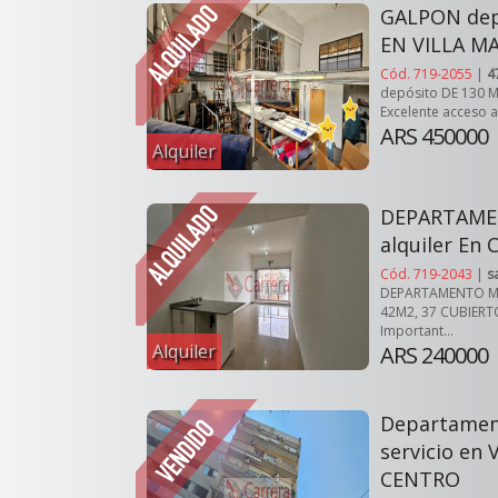
GALPON dep
EN VILLA M
Cód. 719-2055
|
4
depósito DE 130 M2
Excelente acceso a
ARS 450000
Alquiler
DEPARTAME
alquiler En 
Cód. 719-2043
|
s
DEPARTAMENTO MO
42M2, 37 CUBIERTO
Important...
Alquiler
ARS 240000
Departamen
servicio en
CENTRO