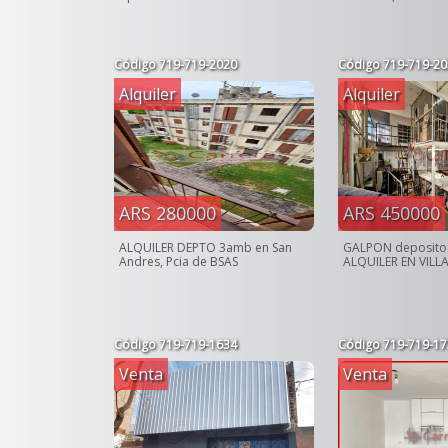
Código
719-719-2020
Código
719-719-20
Alquiler
Alquiler
ARS 280000
ARS 450000
ALQUILER DEPTO 3amb en San
GALPON deposito
Andres, Pcia de BSAS
ALQUILER EN VILL
Código
719-719-1634
Código
719-719-17
Venta
Venta