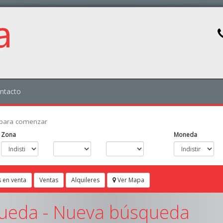
ntacto
os para comenzar
Zona
Moneda
 en venta
Ventas
Alquileres
Ver Mapa
ueda -
Nueva búsqueda