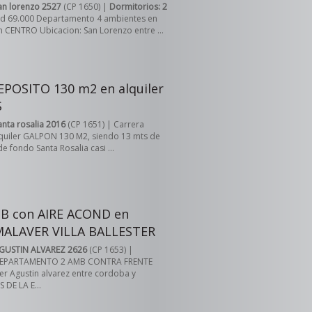
an lorenzo 2527
(CP 1650) |
Dormitorios: 2
sd 69.000 Departamento 4 ambientes en
n CENTRO Ubicacion: San Lorenzo entre ...
POSITO 130 m2 en alquiler
S
anta rosalia 2016
(CP 1651) | Carrera
quiler GALPON 130 M2, siendo 13 mts de
e fondo Santa Rosalia casi ...
B con AIRE ACOND en
 MALAVER VILLA BALLESTER
GUSTIN ALVAREZ 2626
(CP 1653) |
EPARTAMENTO 2 AMB CONTRA FRENTE
er Agustin alvarez entre cordoba y
DE LA E...