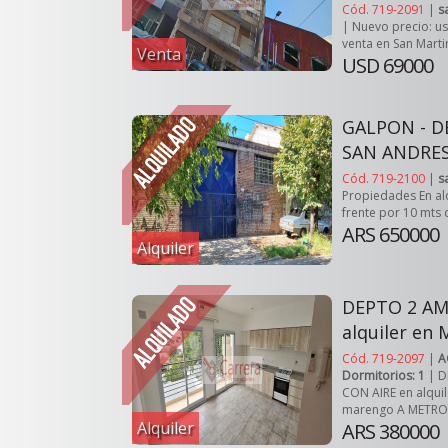
Cód. 719-2091
|
s
| Nuevo precio: u
venta en San Marti
Venta
USD 69000
GALPON - DE
SAN ANDRE
Cód. 719-2100
|
s
Propiedades En al
frente por 10 mts d
ARS 650000
Alquiler
DEPTO 2 AM
alquiler en
Cód. 719-2097
|
A
Dormitorios: 1
| D
CON AIRE en alquil
marengo A METROS 
Alquiler
ARS 380000