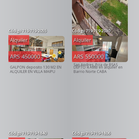
Código
719-719-2055
Código
719-719-2030
Alquiler
Alquiler
ARS 280000
ARS 550000
ARS 450000
ALQUILER DEPTO 3amb en
San Andres, Pcia de BSAS
DEPTO 4 AMB en alquiler en
GALPON deposito 130 M2 EN
Barrio Norte CABA
ALQUILER EN VILLA MAIPU
Código
719-719-1840
Código
719-719-1806