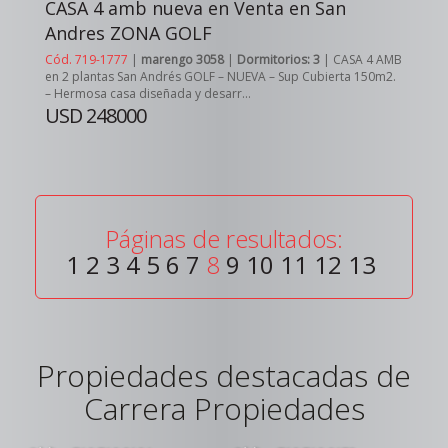
CASA 4 amb nueva en Venta en San
Andres ZONA GOLF
Cód. 719-1777
|
marengo 3058
|
Dormitorios: 3
| CASA 4 AMB
en 2 plantas San Andrés GOLF – NUEVA – Sup Cubierta 150m2.
– Hermosa casa diseñada y desarr...
USD 248000
Páginas de resultados:
1
2
3
4
5
6
7
8
9
10
11
12
13
Propiedades destacadas de
Carrera Propiedades