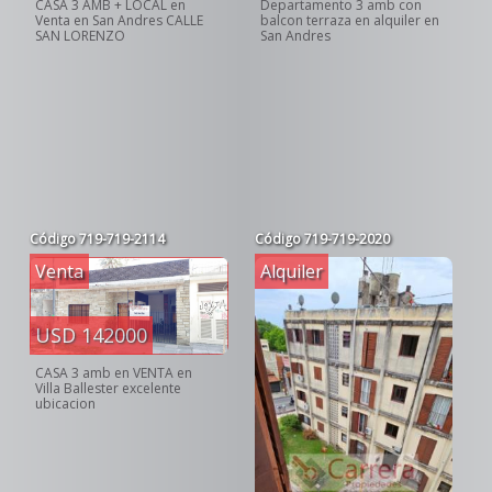
CASA 3 AMB + LOCAL en
Departamento 3 amb con
Venta en San Andres CALLE
balcon terraza en alquiler en
SAN LORENZO
San Andres
Código
719-719-2114
Código
719-719-2020
Venta
Alquiler
USD 142000
CASA 3 amb en VENTA en
Villa Ballester excelente
ubicacion