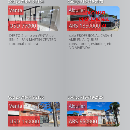
Código
719-719-2194
Código
719-719-2173
Venta
Alquiler
USD 77000
ARS 1850000
DEPTO 2 amb en VENTA de
solo PROFESIONAL CASA 4
55m2 - SAN MARTIN CENTRO
AMB EN ALQUILER -
opcional cochera
consultorios, estudios, etc
NO VIVIENDA
Código
719-719-2156
Código
719-719-2125
Venta
Alquiler
USD 190000
ARS 650000